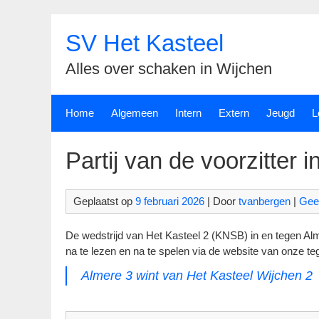
Spring
naar
SV Het Kasteel
inhoud
Alles over schaken in Wijchen
Home
Algemeen
Intern
Extern
Jeugd
L
Partij van de voorzitter 
Geplaatst op
9 februari 2026
| Door
tvanbergen
|
Gee
De wedstrijd van Het Kasteel 2 (KNSB) in en tegen Almer
na te lezen en na te spelen via de website van onze te
Almere 3 wint van Het Kasteel Wijchen 2