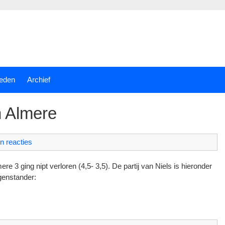
eden
Archief
in Almere
n reacties
e 3 ging nipt verloren (4,5- 3,5). De partij van Niels is hieronder
genstander: