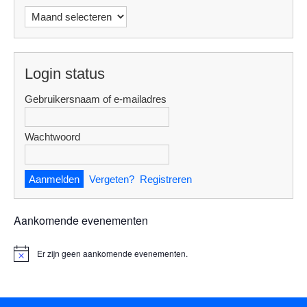
Archieven
Login status
Gebruikersnaam of e-mailadres
Wachtwoord
Vergeten?
Registreren
Aankomende evenementen
Er zijn geen aankomende evenementen.
B
e
r
i
c