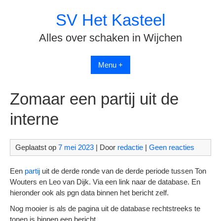
Spring
SV Het Kasteel
naar
inhoud
Alles over schaken in Wijchen
Menu +
Zomaar een partij uit de
interne
Geplaatst op
7 mei 2023
| Door
redactie
|
Geen reacties
Een
partij
uit de derde ronde van de derde periode tussen Ton
Wouters en Leo van Dijk. Via een link naar de database. En
hieronder ook als pgn data binnen het bericht zelf.
Nog mooier is als de pagina uit de database rechtstreeks te
tonen is binnen een bericht..