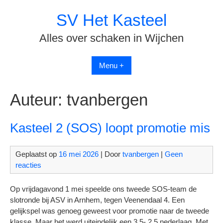
Spring
SV Het Kasteel
naar
inhoud
Alles over schaken in Wijchen
Menu +
Auteur:
tvanbergen
Kasteel 2 (SOS) loopt promotie mis
Geplaatst op
16 mei 2026
| Door
tvanbergen
|
Geen
reacties
Op vrijdagavond 1 mei speelde ons tweede SOS-team de
slotronde bij ASV in Arnhem, tegen Veenendaal 4. Een
gelijkspel was genoeg geweest voor promotie naar de tweede
klasse. Maar het werd uiteindelijk een 3,5- 2,5 nederlaag. Met