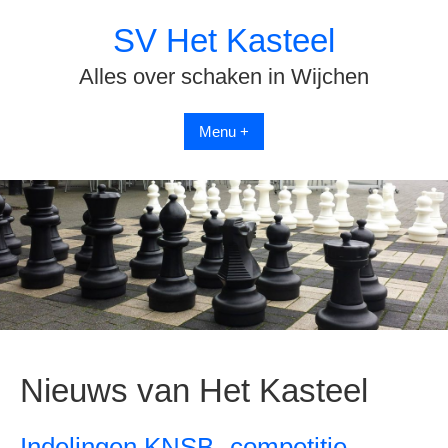
Spring
SV Het Kasteel
naar
inhoud
Alles over schaken in Wijchen
Menu +
Nieuws van Het Kasteel
Indelingen KNSB- competitie